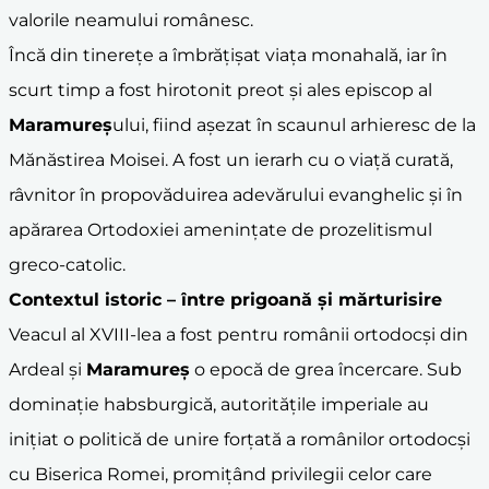
valorile neamului românesc.
Încă din tinerețe a îmbrățișat viața monahală, iar în
scurt timp a fost hirotonit preot și ales episcop al
Maramureș
ului, fiind așezat în scaunul arhieresc de la
Mănăstirea Moisei. A fost un ierarh cu o viață curată,
râvnitor în propovăduirea adevărului evanghelic și în
apărarea Ortodoxiei amenințate de prozelitismul
greco-catolic.
Contextul istoric – între prigoană și mărturisire
Veacul al XVIII-lea a fost pentru românii ortodocși din
Ardeal și
Maramureș
o epocă de grea încercare. Sub
dominație habsburgică, autoritățile imperiale au
inițiat o politică de unire forțată a românilor ortodocși
cu Biserica Romei, promițând privilegii celor care