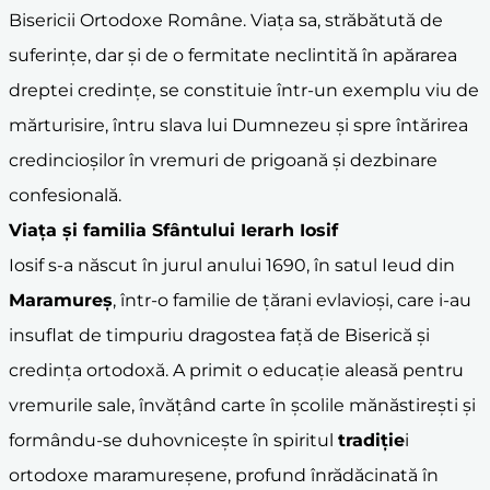
Bisericii Ortodoxe Române. Viața sa, străbătută de
suferințe, dar și de o fermitate neclintită în apărarea
dreptei credințe, se constituie într-un exemplu viu de
mărturisire, întru slava lui Dumnezeu și spre întărirea
credincioșilor în vremuri de prigoană și dezbinare
confesională.
Viața și familia Sfântului Ierarh Iosif
Iosif s-a născut în jurul anului 1690, în satul Ieud din
Maramureș
, într-o familie de țărani evlavioși, care i-au
insuflat de timpuriu dragostea față de Biserică și
credința ortodoxă. A primit o educație aleasă pentru
vremurile sale, învățând carte în școlile mănăstirești și
formându-se duhovnicește în spiritul
tradiție
i
ortodoxe maramureșene, profund înrădăcinată în