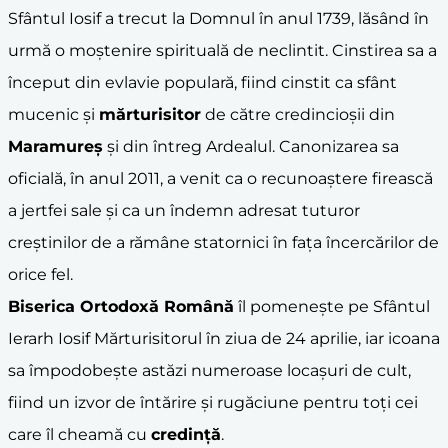
Sfântul Iosif a trecut la Domnul în anul 1739, lăsând în
urmă o moștenire spirituală de neclintit. Cinstirea sa a
început din evlavie populară, fiind cinstit ca sfânt
mucenic și
mărturisitor
de către credincioșii din
Maramureș
și din întreg Ardealul. Canonizarea sa
oficială, în anul 2011, a venit ca o recunoaștere firească
a jertfei sale și ca un îndemn adresat tuturor
creștinilor de a rămâne statornici în fața încercărilor de
orice fel.
Biserica Ortodoxă Română
îl pomenește pe Sfântul
Ierarh Iosif Mărturisitorul în ziua de 24 aprilie, iar icoana
sa împodobește astăzi numeroase locașuri de cult,
fiind un izvor de întărire și rugăciune pentru toți cei
care îl cheamă cu
credință
.