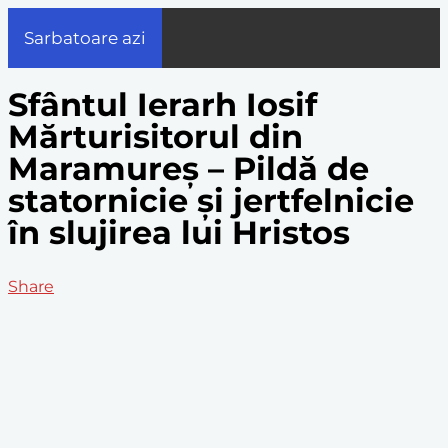
Sarbatoare azi
Sfântul Ierarh Iosif
Mărturisitorul din
Maramureș – Pildă de
statornicie și jertfelnicie
în slujirea lui Hristos
Share