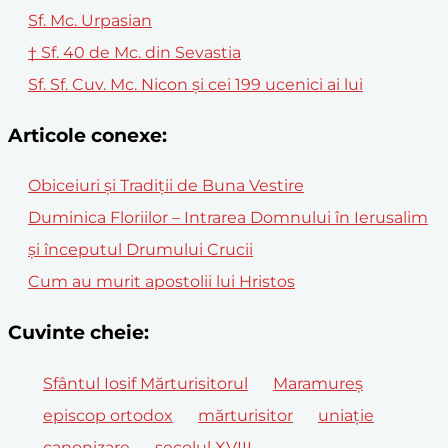
Sf. Mc. Urpasian
† Sf. 40 de Mc. din Sevastia
Sf. Sf. Cuv. Mc. Nicon şi cei 199 ucenici ai lui
Articole conexe:
Obiceiuri și Tradiții de Buna Vestire
Duminica Floriilor – Intrarea Domnului în Ierusalim
și începutul Drumului Crucii
Cum au murit apostolii lui Hristos
Cuvinte cheie:
Sfântul Iosif Mărturisitorul
Maramureș
episcop ortodox
mărturisitor
uniație
canonizare
secolul XVIII