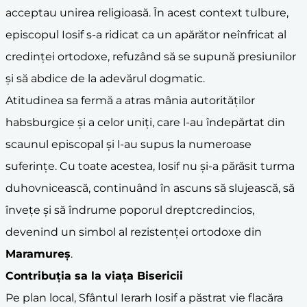
acceptau unirea religioasă. În acest context tulbure,
episcopul Iosif s-a ridicat ca un apărător neînfricat al
credinței ortodoxe, refuzând să se supună presiunilor
și să abdice de la adevărul dogmatic.
Atitudinea sa fermă a atras mânia autorităților
habsburgice și a celor uniți, care l-au îndepărtat din
scaunul episcopal și l-au supus la numeroase
suferințe. Cu toate acestea, Iosif nu și-a părăsit turma
duhovnicească, continuând în ascuns să slujească, să
învețe și să îndrume poporul dreptcredincios,
devenind un simbol al rezistenței ortodoxe din
Maramureș
.
Contribuția sa la viața Bisericii
Pe plan local, Sfântul Ierarh Iosif a păstrat vie flacăra