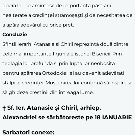
opera lor ne amintesc de importanța păstrării
nealterate a credinței strămoșești și de necesitatea de
a apăra adevărul cu orice preț.
Concluzie
Sfinții Ierarhi Atanasie și Chiril reprezintă două dintre
cele mai importante figuri ale istoriei Bisericii. Prin
teologia lor profundă și prin lupta lor neobosită
pentru apărarea Ortodoxiei, ei au devenit adevărați
stâlpi ai credinței. Moștenirea lor continuă să inspire și
să ghideze creștinii din întreaga lume.
† Sf. Ier. Atanasie și Chiril, arhiep.
Alexandriei se sărbătoreste pe 18 IANUARIE
Sarbatori conexe: