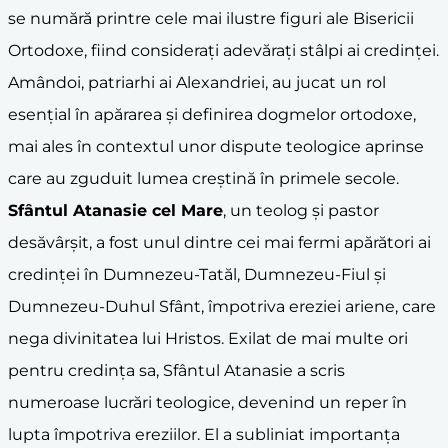
se numără printre cele mai ilustre figuri ale Bisericii
Ortodoxe, fiind considerați adevărați stâlpi ai credinței.
Amândoi, patriarhi ai Alexandriei, au jucat un rol
esențial în apărarea și definirea dogmelor ortodoxe,
mai ales în contextul unor dispute teologice aprinse
care au zguduit lumea creștină în primele secole.
Sfântul Atanasie cel Mare
, un teolog și pastor
desăvârșit, a fost unul dintre cei mai fermi apărători ai
credinței în Dumnezeu-Tatăl, Dumnezeu-Fiul și
Dumnezeu-Duhul Sfânt, împotriva ereziei ariene, care
nega divinitatea lui Hristos. Exilat de mai multe ori
pentru credința sa, Sfântul Atanasie a scris
numeroase lucrări teologice, devenind un reper în
lupta împotriva ereziilor. El a subliniat importanța