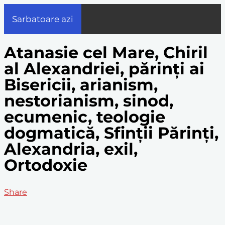
Sarbatoare azi
Atanasie cel Mare, Chiril
al Alexandriei, părinți ai
Bisericii, arianism,
nestorianism, sinod,
ecumenic, teologie
dogmatică, Sfinții Părinți,
Alexandria, exil,
Ortodoxie
Share