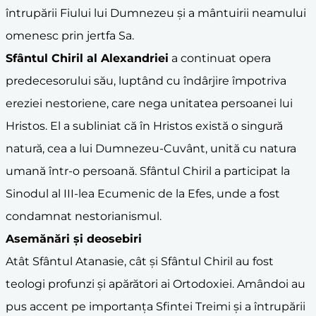
întrupării Fiului lui Dumnezeu și a mântuirii neamului
omenesc prin jertfa Sa.
Sfântul Chiril al Alexandriei
a continuat opera
predecesorului său, luptând cu îndârjire împotriva
ereziei nestoriene, care nega unitatea persoanei lui
Hristos. El a subliniat că în Hristos există o singură
natură, cea a lui Dumnezeu-Cuvânt, unită cu natura
umană într-o persoană. Sfântul Chiril a participat la
Sinodul al III-lea Ecumenic de la Efes, unde a fost
condamnat nestorianismul.
Asemănări și deosebiri
Atât Sfântul Atanasie, cât și Sfântul Chiril au fost
teologi profunzi și apărători ai Ortodoxiei. Amândoi au
pus accent pe importanța Sfintei Treimi și a întrupării