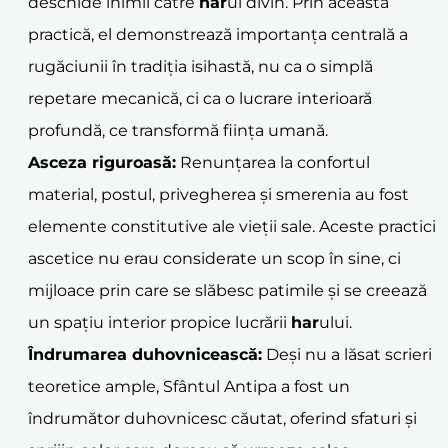
deschide inimii către
har
ul divin. Prin această
practică, el demonstrează importanța centrală a
rugăciunii în tradiția isihastă, nu ca o simplă
repetare mecanică, ci ca o lucrare interioară
profundă, ce transformă ființa umană.
Asceza riguroasă:
Renunțarea la confortul
material, postul, privegherea și smerenia au fost
elemente constitutive ale vieții sale. Aceste practici
ascetice nu erau considerate un scop în sine, ci
mijloace prin care se slăbesc patimile și se creează
un spațiu interior propice lucrării
har
ului.
Îndrumarea duhovnicească:
Deși nu a lăsat scrieri
teoretice ample, Sfântul Antipa a fost un
îndrumător duhovnicesc căutat, oferind sfaturi și