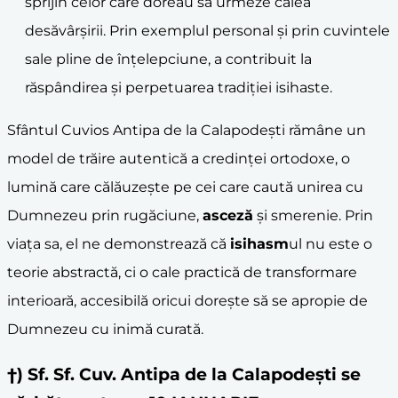
sprijin celor care doreau să urmeze calea
desăvârșirii. Prin exemplul personal și prin cuvintele
sale pline de înțelepciune, a contribuit la
răspândirea și perpetuarea tradiției isihaste.
Sfântul Cuvios Antipa de la Calapodești rămâne un
model de trăire autentică a credinței ortodoxe, o
lumină care călăuzește pe cei care caută unirea cu
Dumnezeu prin rugăciune,
asceză
și smerenie. Prin
viața sa, el ne demonstrează că
isihasm
ul nu este o
teorie abstractă, ci o cale practică de transformare
interioară, accesibilă oricui dorește să se apropie de
Dumnezeu cu inimă curată.
†) Sf. Sf. Cuv. Antipa de la Calapodeşti se