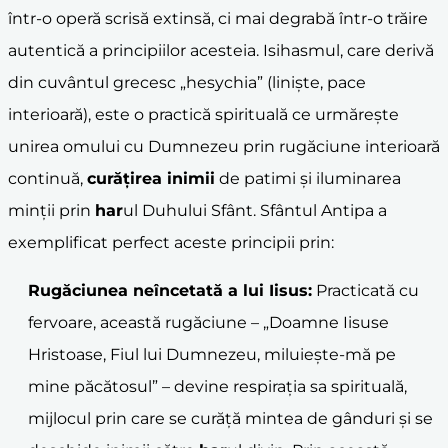
într-o operă scrisă extinsă, ci mai degrabă într-o trăire
autentică a principiilor acesteia. Isihasmul, care derivă
din cuvântul grecesc „hesychia” (liniște, pace
interioară), este o practică spirituală ce urmărește
unirea omului cu Dumnezeu prin rugăciune interioară
continuă,
curățirea inimii
de patimi și iluminarea
minții prin
har
ul Duhului Sfânt. Sfântul Antipa a
exemplificat perfect aceste principii prin:
Rugăciunea neîncetată a lui Iisus:
Practicată cu
fervoare, această rugăciune – „Doamne Iisuse
Hristoase, Fiul lui Dumnezeu, miluiește-mă pe
mine păcătosul” – devine respirația sa spirituală,
mijlocul prin care se curăță mintea de gânduri și se