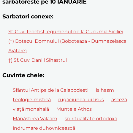
sărbătoreste pe 10 IANUARIE
Sarbatori conexe:
Sf. Cuv. Teoctist, egumenul de la Cucumia Siciliei
(†) Botezul Domnului (Boboteaza - Dumnezeiasca
Arătare)
†) Sf. Cuv. Daniil Sihastrul
Cuvinte cheie:
Sfântul Antipa de la Calapodești
isihasm
teologie mistică
rugăciunea lui Iisus
asceză
viață monahală
Muntele Athos
Mănăstirea Valaam
spiritualitate ortodoxă
îndrumare duhovnicească