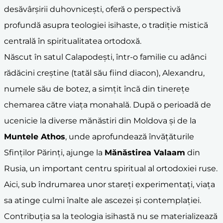
desăvârșirii duhovnicești, oferă o perspectivă
profundă asupra teologiei isihaste, o tradiție mistică
centrală în spiritualitatea ortodoxă.
Născut în satul Calapodești, într-o familie cu adânci
rădăcini creștine (tatăl său fiind diacon), Alexandru,
numele său de botez, a simțit încă din tinerețe
chemarea către viața monahală. După o perioadă de
ucenicie la diverse mănăstiri din Moldova și de la
Muntele Athos
, unde aprofundează învățăturile
Sfinților Părinți, ajunge la
Mănăstirea Valaam
din
Rusia, un important centru spiritual al ortodoxiei ruse.
Aici, sub îndrumarea unor stareți experimentați, viața
sa atinge culmi înalte ale ascezei și contemplației.
Contribuția sa la teologia isihastă nu se materializează