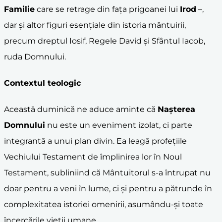
Familie
care se retrage din fața prigoanei lui
Irod
–,
dar și altor figuri esențiale din istoria mântuirii,
precum dreptul Iosif, Regele David și Sfântul Iacob,
ruda Domnului.
Contextul teologic
Această duminică ne aduce aminte că
Nașterea
Domnului
nu este un eveniment izolat, ci parte
integrantă a unui plan divin. Ea leagă profețiile
Vechiului Testament de împlinirea lor în Noul
Testament, subliniind că Mântuitorul s-a întrupat nu
doar pentru a veni în lume, ci și pentru a pătrunde în
complexitatea istoriei omenirii, asumându-și toate
încercările vieții umane.