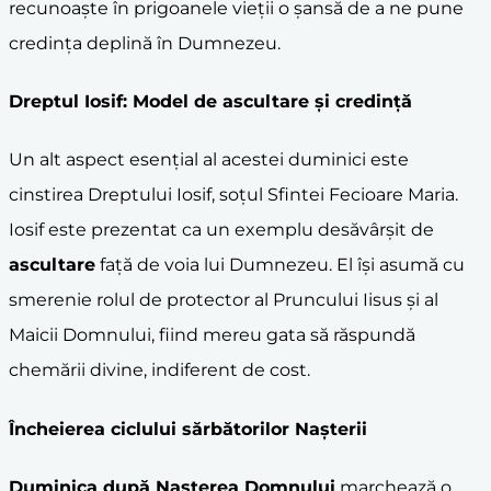
recunoaște în prigoanele vieții o șansă de a ne pune
credința deplină în Dumnezeu.
Dreptul Iosif
: Model de
ascultare
și credință
Un alt aspect esențial al acestei duminici este
cinstirea Dreptului Iosif, soțul Sfintei Fecioare Maria.
Iosif este prezentat ca un exemplu desăvârșit de
ascultare
față de voia lui Dumnezeu. El își asumă cu
smerenie rolul de protector al Pruncului Iisus și al
Maicii Domnului, fiind mereu gata să răspundă
chemării divine, indiferent de cost.
Încheierea ciclului sărbătorilor Nașterii
Duminica după
Nașterea Domnului
marchează o