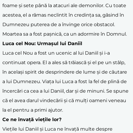
foame și sete până la atacuri ale demonilor. Cu toate
acestea, el a rămas neclintit în credința sa, găsind în
Dumnezeu puterea de a învinge orice obstacol.
Moartea sa a fost pașnică, ca un adormire în Domnul.
Luca cel Nou: Urmașul lui Daniil
Luca cel Nou a fost un ucenic al lui Daniil și i-a
continuat opera. El a ales să trăiască și el pe un stâlp,
în același spirit de desprindere de lume și de căutare
a lui Dumnezeu. Viața lui Luca a fost la fel de plină de
încercări ca cea a lui Daniil, dar și de minuni. Se spune
că el avea darul vindecării și că mulți oameni veneau
la el pentru a primi ajutor.
Ce ne învață viețile lor?
Viețile lui Daniil și Luca ne învață multe despre