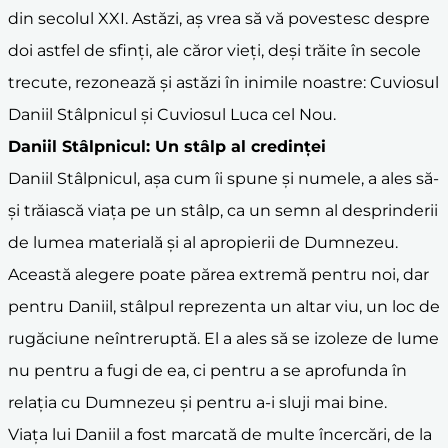
din secolul XXI. Astăzi, aș vrea să vă povestesc despre
doi astfel de sfinți, ale căror vieți, deși trăite în secole
trecute, rezonează și astăzi în inimile noastre: Cuviosul
Daniil Stâlpnicul și Cuviosul Luca cel Nou.
Daniil Stâlpnicul: Un stâlp al credinței
Daniil Stâlpnicul, așa cum îi spune și numele, a ales să-
și trăiască viața pe un stâlp, ca un semn al desprinderii
de lumea materială și al apropierii de Dumnezeu.
Această alegere poate părea extremă pentru noi, dar
pentru Daniil, stâlpul reprezenta un altar viu, un loc de
rugăciune neîntreruptă. El a ales să se izoleze de lume
nu pentru a fugi de ea, ci pentru a se aprofunda în
relația cu Dumnezeu și pentru a-i sluji mai bine.
Viața lui Daniil a fost marcată de multe încercări, de la