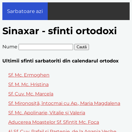
Sarbatoare azi
Sinaxar - sfinti ortodoxi
Nume
Caută
Ultimii sfinti sarbatoriti din calendarul ortodox
Sf. Mc. Ermoghen
Sf. M. Mc. Hristina
Sf. Cuv. Mc. Marcela
Sf. Mironosiță, întocmai cu Ap., Maria Magdalena
Sf. Mc. Apolinarie, Vitalie și Valeria
Aducerea Moaștelor Sf. Sfințit Mc. Foca
†) Sf. Cuv. Rafail și Partenie, de la Agapia Veche