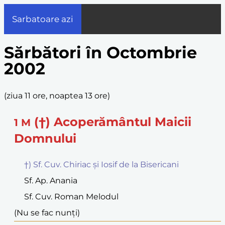
Sarbatoare azi
Sărbători în Octombrie
2002
(
ziua 11 ore, noaptea 13 ore
)
(†) Acoperământul Maicii
1
M
Domnului
†) Sf. Cuv. Chiriac și Iosif de la Bisericani
Sf. Ap. Anania
Sf. Cuv. Roman Melodul
(Nu se fac nunți)