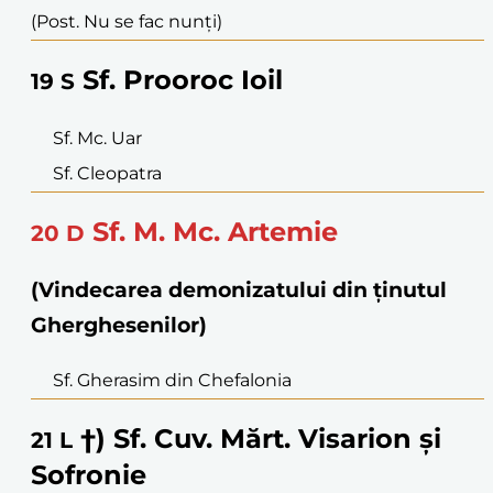
(Post. Nu se fac nunți)
Sf. Prooroc Ioil
19
S
Sf. Mc. Uar
Sf. Cleopatra
Sf. M. Mc. Artemie
20
D
(Vindecarea demonizatului din ținutul
Gherghesenilor)
Sf. Gherasim din Chefalonia
†) Sf. Cuv. Mărt. Visarion și
21
L
Sofronie