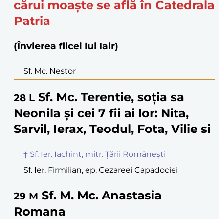
cărui moaște se află în Catedrala
Patria
(Învierea fiicei lui Iair)
Sf. Mc. Nestor
Sf. Mc. Terentie, soția sa
28
L
Neonila și cei 7 fii ai lor: Nita,
Sarvil, Ierax, Teodul, Fota, Vilie si
† Sf. Ier. Iachint, mitr. Țării Românești
Sf. Ier. Firmilian, ep. Cezareei Capadociei
Sf. M. Mc. Anastasia
29
M
Romana