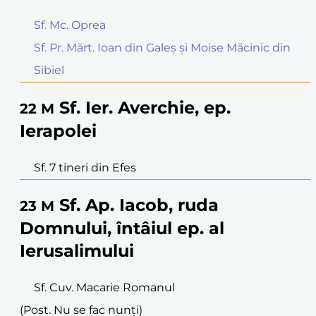
Sf. Mc. Oprea
Sf. Pr. Mărt. Ioan din Galeș și Moise Măcinic din
Sibiel
Sf. Ier. Averchie, ep.
22
M
Ierapolei
Sf. 7 tineri din Efes
Sf. Ap. Iacob, ruda
23
M
Domnului, întâiul ep. al
Ierusalimului
Sf. Cuv. Macarie Romanul
(Post. Nu se fac nunți)