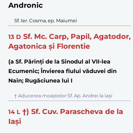
Andronic
Sf. Ier. Cosma, ep. Maiumei
Sf. Mc. Carp, Papil, Agatodor,
13
D
Agatonica și Florentie
(a Sf. Părinţi de la Sinodul al VII-lea
Ecumenic; Învierea fiului văduvei din
Nain; Rugăciunea lui I
† Aducerea moaștelor Sf. Ap. Andrei la Iași
†) Sf. Cuv. Parascheva de la
14
L
Iași