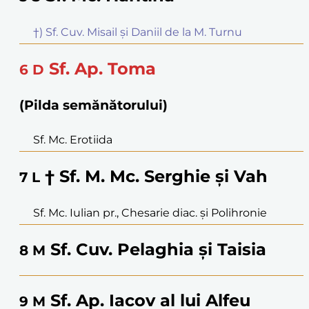
†) Sf. Cuv. Misail și Daniil de la M. Turnu
Sf. Ap. Toma
6
D
(Pilda semănătorului)
Sf. Mc. Erotiida
† Sf. M. Mc. Serghie și Vah
7
L
Sf. Mc. Iulian pr., Chesarie diac. și Polihronie
Sf. Cuv. Pelaghia și Taisia
8
M
Sf. Ap. Iacov al lui Alfeu
9
M