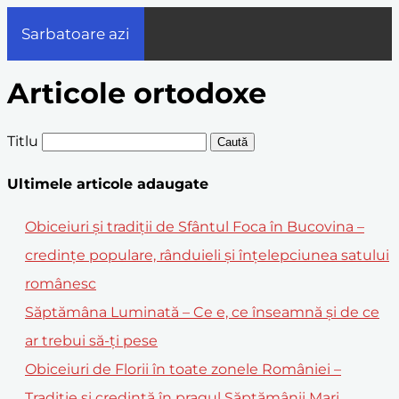
Sarbatoare azi
Articole ortodoxe
Titlu
Caută
Ultimele articole adaugate
Obiceiuri și tradiții de Sfântul Foca în Bucovina –
credințe populare, rânduieli și înțelepciunea satului
românesc
Săptămâna Luminată – Ce e, ce înseamnă și de ce
ar trebui să-ți pese
Obiceiuri de Florii în toate zonele României –
Tradiție și credință în pragul Săptămânii Mari