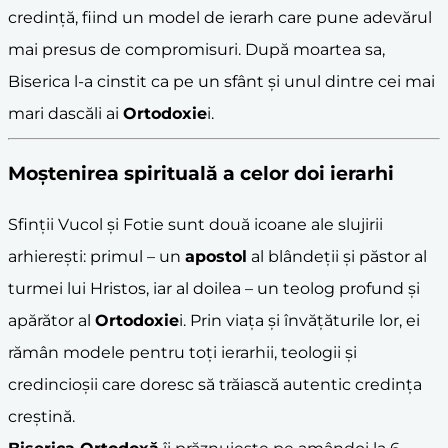
credință, fiind un model de ierarh care pune adevărul
mai presus de compromisuri. După moartea sa,
Biserica l-a cinstit ca pe un sfânt și unul dintre cei mai
mari dascăli ai
Ortodoxie
i.
Moștenirea spirituală a celor doi ierarhi
Sfinții Vucol și Fotie sunt două icoane ale slujirii
arhierești: primul – un
apostol
al blândeții și păstor al
turmei lui Hristos, iar al doilea – un teolog profund și
apărător al
Ortodoxie
i. Prin viața și învățăturile lor, ei
rămân modele pentru toți ierarhii, teologii și
credincioșii care doresc să trăiască autentic credința
creștină.