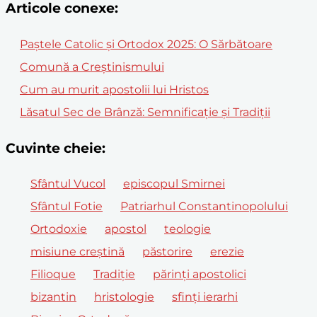
Articole conexe:
Paștele Catolic și Ortodox 2025: O Sărbătoare
Comună a Creștinismului
Cum au murit apostolii lui Hristos
Lăsatul Sec de Brânză: Semnificație și Tradiții
Cuvinte cheie:
Sfântul Vucol
episcopul Smirnei
Sfântul Fotie
Patriarhul Constantinopolului
Ortodoxie
apostol
teologie
misiune creștină
păstorire
erezie
Filioque
Tradiție
părinți apostolici
bizantin
hristologie
sfinți ierarhi