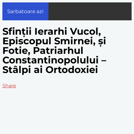
Sarbatoare azi
Sfinții Ierarhi Vucol,
Episcopul Smirnei, și
Fotie, Patriarhul
Constantinopolului –
Stâlpi ai Ortodoxiei
Share