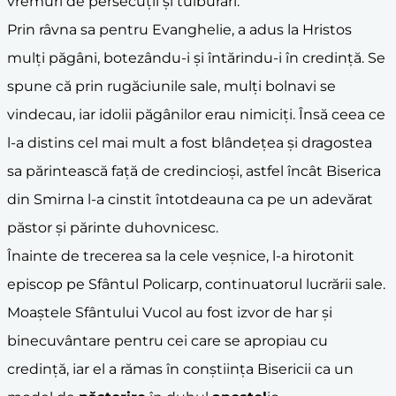
vremuri de persecuții și tulburări.
Prin râvna sa pentru Evanghelie, a adus la Hristos
mulți păgâni, botezându-i și întărindu-i în credință. Se
spune că prin rugăciunile sale, mulți bolnavi se
vindecau, iar idolii păgânilor erau nimiciți. Însă ceea ce
l-a distins cel mai mult a fost blândețea și dragostea
sa părintească față de credincioși, astfel încât Biserica
din Smirna l-a cinstit întotdeauna ca pe un adevărat
păstor și părinte duhovnicesc.
Înainte de trecerea sa la cele veșnice, l-a hirotonit
episcop pe Sfântul Policarp, continuatorul lucrării sale.
Moaștele Sfântului Vucol au fost izvor de har și
binecuvântare pentru cei care se apropiau cu
credință, iar el a rămas în conștiința Bisericii ca un