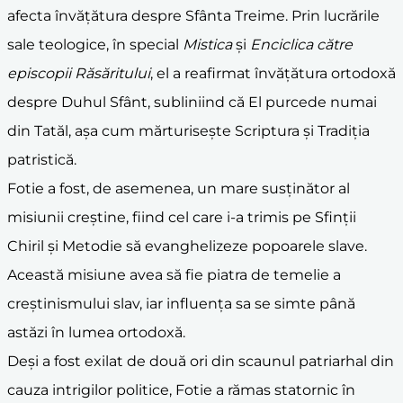
afecta învățătura despre Sfânta Treime. Prin lucrările
sale teologice, în special
Mistica
și
Enciclica către
episcopii Răsăritului
, el a reafirmat învățătura ortodoxă
despre Duhul Sfânt, subliniind că El purcede numai
din Tatăl, așa cum mărturisește Scriptura și Tradiția
patristică.
Fotie a fost, de asemenea, un mare susținător al
misiunii creștine, fiind cel care i-a trimis pe Sfinții
Chiril și Metodie să evanghelizeze popoarele slave.
Această misiune avea să fie piatra de temelie a
creștinismului slav, iar influența sa se simte până
astăzi în lumea ortodoxă.
Deși a fost exilat de două ori din scaunul patriarhal din
cauza intrigilor politice, Fotie a rămas statornic în