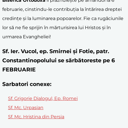
Biserica Ortodoxă
îi prăznuiește pe amândoi la 6
februarie, cinstindu-le contribuția la întărirea dreptei
credințe și la luminarea popoarelor. Fie ca rugăciunile
lor să ne fie sprijin în mărturisirea lui Hristos și în
urmarea Evangheliei!
Sf. Ier. Vucol, ep. Smirnei și Fotie, patr.
Constantinopolului se sărbătoreste pe 6
FEBRUARIE
Sarbatori conexe:
Sf. Grigorie Dialogul, Ep. Romei
Sf. Mc. Urpasian
Sf. Mc. Hristina din Persia