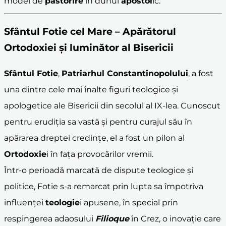
model de
păstorire
în duhul
apostol
ic.
Sfântul Fotie
cel Mare – Apărătorul
Ortodoxie
i și luminător al Bisericii
Sfântul Fotie
,
Patriarhul Constantinopolului
, a fost
una dintre cele mai înalte figuri teologice și
apologetice ale Bisericii din secolul al IX-lea. Cunoscut
pentru erudiția sa vastă și pentru curajul său în
apărarea dreptei credințe, el a fost un pilon al
Ortodoxie
i în fața provocărilor vremii.
Într-o perioadă marcată de dispute teologice și
politice, Fotie s-a remarcat prin lupta sa împotriva
influenței
teologie
i apusene, în special prin
respingerea adaosului
Filioque
în Crez, o inovație care