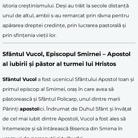
istoria creștinismului. Deși au trăit la secole distanță
unul de altul, ambii s-au remarcat prin râvna pentru
apărarea dreptei credințe, prin lucrarea pastorală și
prin sfințenia vieții lor.
Sfântul Vucol
, Episcopul Smirnei – Apostol
al iubirii și păstor al turmei lui Hristos
Sfântul Vucol
a fost ucenicul Sfântului Apostol Ioan și
primul episcop al Smirnei, oraș în care avea să
păstorească și Sfântul Policarp, unul dintre marii
Părinți
apostol
ici. Îndrumat de Duhul Sfânt și învățat
de cel mai iubit dintre Apostoli, Vucol a fost ales să
întemeieze și să întărească Biserica din Smirna în