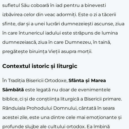
sufletul Său coboară în iad pentru a binevesti
izbăvirea celor din veac adormiți. Este o zi a tăcerii
sfinte, dar și a unei lucrări dumnezeiești ascunse, ziua
în care întunericul iadului este străpuns de lumina
dumnezeiască, ziua în care Dumnezeu, în taină,
pregătește biruința Vieții asupra morții.
Contextul istoric și liturgic
În Tradiția Bisericii Ortodoxe,
Sfânta și Marea
Sâmbătă
este legată nu doar de evenimentele
biblice, ci și de conștiința liturgică a Bisericii primare.
Rânduiala Prohodului Domnului, cântată în seara
acestei zile, este una dintre cele mai emoționante și
profunde slujbe ale cultului ortodox. Ea îmbină