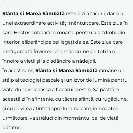
Sfânta și Marea Sâmbătă
este o zi a tăcerii, dar și a
unei extraordinare activități mântuitoare. Este ziua în
care Hristos coboară în moarte pentru a o zdrobi din
interior, eliberând pe cei legați de ea. Este ziua care
prefigurează Învierea, chemându-ne pe toți la o
înnoire a vieții și la o adâncire a nădejdii.
În acest sens,
Sfânta și Marea Sâmbătă
rămâne un
stâlp al teologiei pascale și un izvor de lumină pentru
viața duhovnicească a fiecărui creștin. Să păstrăm
această zi în sfințenie, cu tăcere sfântă, cu rugăciune,
și cu privirea ațintită spre lumina care, în noaptea
următoare, va străluci din mormântul cel de viață
dătător.