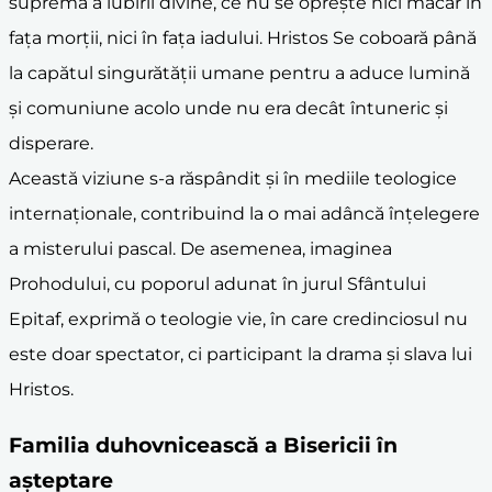
supremă a iubirii divine, ce nu se oprește nici măcar în
fața morții, nici în fața iadului. Hristos Se coboară până
la capătul singurătății umane pentru a aduce lumină
și comuniune acolo unde nu era decât întuneric și
disperare.
Această viziune s-a răspândit și în mediile teologice
internaționale, contribuind la o mai adâncă înțelegere
a misterului pascal. De asemenea, imaginea
Prohodului, cu poporul adunat în jurul Sfântului
Epitaf, exprimă o teologie vie, în care credinciosul nu
este doar spectator, ci participant la drama și slava lui
Hristos.
Familia duhovnicească a Bisericii în
așteptare