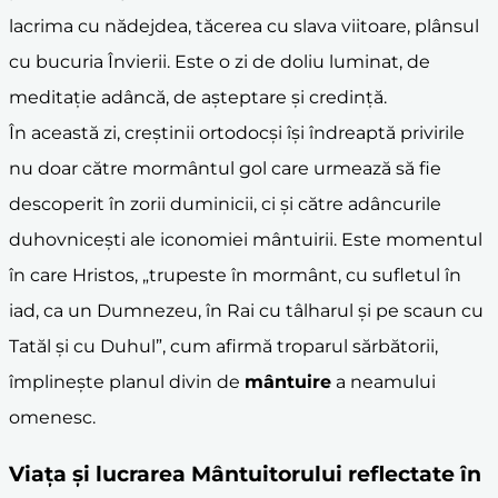
lacrima cu nădejdea, tăcerea cu slava viitoare, plânsul
cu bucuria Învierii. Este o zi de doliu luminat, de
meditație adâncă, de așteptare și credință.
În această zi, creștinii ortodocși își îndreaptă privirile
nu doar către mormântul gol care urmează să fie
descoperit în zorii duminicii, ci și către adâncurile
duhovnicești ale iconomiei mântuirii. Este momentul
în care Hristos, „trupeste în mormânt, cu sufletul în
iad, ca un Dumnezeu, în Rai cu tâlharul și pe scaun cu
Tatăl și cu Duhul”, cum afirmă troparul sărbătorii,
împlinește planul divin de
mântuire
a neamului
omenesc.
Viața și lucrarea Mântuitorului reflectate în