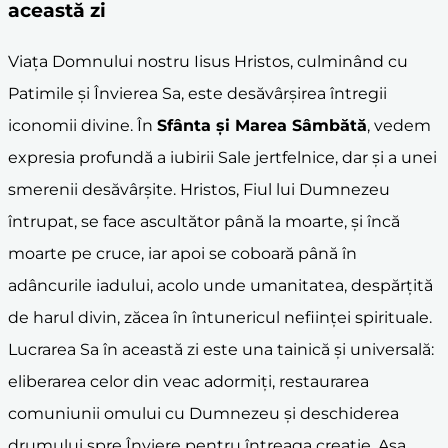
această zi
Viața Domnului nostru Iisus Hristos, culminând cu
Patimile și Învierea Sa, este desăvârșirea întregii
iconomii divine. În
Sfânta și Marea Sâmbătă
, vedem
expresia profundă a iubirii Sale jertfelnice, dar și a unei
smerenii desăvârșite. Hristos, Fiul lui Dumnezeu
întrupat, se face ascultător până la moarte, și încă
moarte pe cruce, iar apoi se coboară până în
adâncurile iadului, acolo unde umanitatea, despărțită
de harul divin, zăcea în întunericul neființei spirituale.
Lucrarea Sa în această zi este una tainică și universală:
eliberarea celor din veac adormiți, restaurarea
comuniunii omului cu Dumnezeu și deschiderea
drumului spre Înviere pentru întreaga creație. Așa