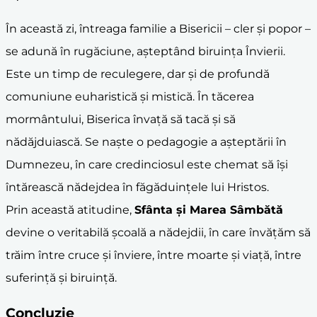
În această zi, întreaga familie a Bisericii – cler și popor –
se adună în rugăciune, așteptând biruința Învierii.
Este un timp de reculegere, dar și de profundă
comuniune euharistică și mistică. În tăcerea
mormântului, Biserica învață să tacă și să
nădăjduiască. Se naște o pedagogie a așteptării în
Dumnezeu, în care credinciosul este chemat să își
întărească nădejdea în făgăduințele lui Hristos.
Prin această atitudine,
Sfânta și Marea Sâmbătă
devine o veritabilă școală a nădejdii, în care învățăm să
trăim între cruce și înviere, între moarte și viață, între
suferință și biruință.
Concluzie