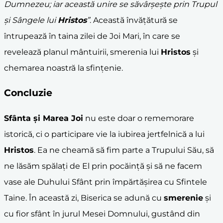
Dumnezeu; iar această unire se săvârșește prin Trupul
și Sângele lui
Hristos
”
. Această învățătură se
întrupează în taina zilei de Joi Mari, în care se
revelează planul mântuirii, smerenia lui
Hristos
și
chemarea noastră la sfințenie.
Concluzie
Sfânta și Marea Joi
nu este doar o rememorare
istorică, ci o participare vie la iubirea jertfelnică a lui
Hristos
. Ea ne cheamă să fim parte a Trupului Său, să
ne lăsăm spălați de El prin pocăință și să ne facem
vase ale Duhului Sfânt prin împărtășirea cu Sfintele
Taine. În această zi, Biserica se adună cu
smerenie
și
cu fior sfânt în jurul Mesei Domnului, gustând din