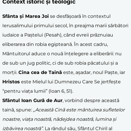
Context istoric și teologic
Sfânta și Marea Joi
se desfășoară în contextul
Ierusalimului primului secol, în preajma marii sărbători
iudaice a Paștelui (Pesah), când evreii prăznuiau
eliberarea din robia egipteană. În acest cadru,
Mântuitorul aduce o nouă înțelegere a eliberării: nu
de sub un jug politic, ci de sub robia păcatului și a
morții.
Cina cea de Taină
este, așadar, noul Paște, iar
Hristos
este Mielul lui Dumnezeu Care Se jertfește
“pentru viața lumii” (Ioan 6, 51).
Sfântul Ioan Gură de Aur
, vorbind despre această
taină, spune:
„Această Cină este mântuirea sufletelor
noastre, viața noastră, nădejdea noastră, lumina și
izbăvirea noastră”
. La rândul său, Sfântul Chiril al