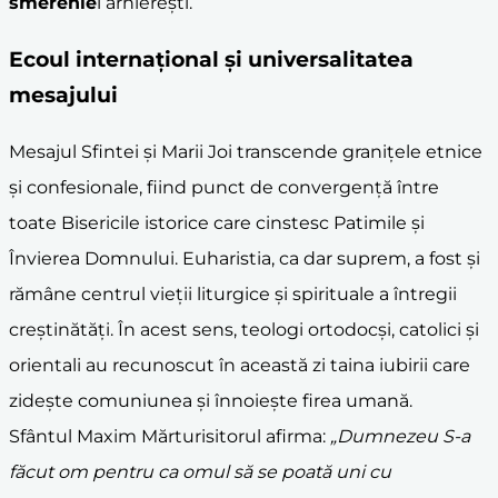
smerenie
i arhierești.
Ecoul internațional și universalitatea
mesajului
Mesajul Sfintei și Marii Joi transcende granițele etnice
și confesionale, fiind punct de convergență între
toate Bisericile istorice care cinstesc Patimile și
Învierea Domnului. Euharistia, ca dar suprem, a fost și
rămâne centrul vieții liturgice și spirituale a întregii
creștinătăți. În acest sens, teologi ortodocși, catolici și
orientali au recunoscut în această zi taina iubirii care
zidește comuniunea și înnoiește firea umană.
Sfântul Maxim Mărturisitorul afirma:
„Dumnezeu S-a
făcut om pentru ca omul să se poată uni cu