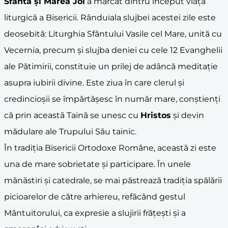
Sfânta și Marea Joi
a marcat dintru început viața
liturgică a Bisericii. Rânduiala slujbei acestei zile este
deosebită: Liturghia Sfântului Vasile cel Mare, unită cu
Vecernia, precum și slujba deniei cu cele 12 Evanghelii
ale Pătimirii, constituie un prilej de adâncă meditație
asupra iubirii divine. Este ziua în care clerul și
credincioșii se împărtășesc în număr mare, conștienți
că prin această Taină se unesc cu
Hristos
și devin
mădulare ale Trupului Său tainic.
În tradiția Bisericii Ortodoxe Române, această zi este
una de mare sobrietate și participare. În unele
mănăstiri și catedrale, se mai păstrează tradiția spălării
picioarelor de către arhiereu, refăcând gestul
Mântuitorului, ca expresie a slujirii frățești și a