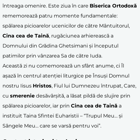
întreaga omenire. Este ziua în care
Biserica Ortodoxă
rememorează patru momente fundamentale:
spălarea picioarelor ucenicilor de către Mântuitorul,
Cina cea de Taină
, rugăciunea arhierească a
Domnului din Grădina Ghetsimani și începutul
patimilor prin vânzarea Sa de către Iuda.
Această zi nu comemorează un sfânt anume, ci Îl
așază în centrul atenției liturgice pe Însuși Domnul
nostru Iisus
Hristos
, Fiul lui Dumnezeu întrupat, Care,
cu
smerenie
desăvârșită, a lăsat pildă de slujire prin
spălarea picioarelor, iar prin
Cina cea de Taină
a
instituit Taina Sfintei Euharistii – “Trupul Meu… și
Sângele Meu… care se varsă pentru voi”.