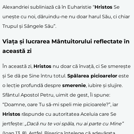
Alexandriei subliniază că în Euharistie “
Hristos
Se
unește cu noi, dăruindu-ne nu doar harul Său, ci chiar
Trupul și Sângele Său”.
Viața și lucrarea Mântuitorului reflectate în
această zi
În această zi,
Hristos
nu doar că învață, ci Se smerește
și Se dă pe Sine întru totul.
Spălarea picioarelor
este
o lecție profundă despre
smerenie
, iubire și slujire.
Sfântul Apostol Petru, uimit de gest, Îi spune:
“Doamne, oare Tu să-mi speli mie picioarele?”, iar
Hristos
răspunde cu autoritatea Aceluia care Se
jertfește:
„Dacă nu te voi spăla, nu ai parte cu Mine”
(Ioan 13, 8). Astfel, Biserica înțelege că adevărata