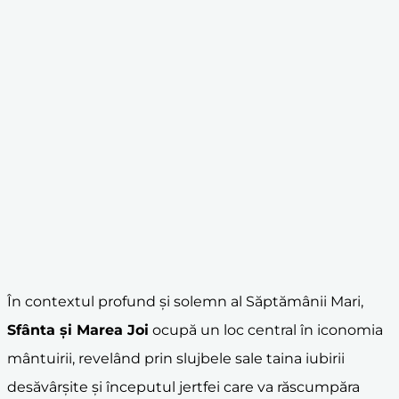
În contextul profund și solemn al Săptămânii Mari,
Sfânta și Marea Joi
ocupă un loc central în iconomia
mântuirii, revelând prin slujbele sale taina iubirii
desăvârșite și începutul jertfei care va răscumpăra