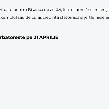
itoare pentru Biserica de astăzi, într-o lume în care cre
e. Exemplul său de curaj, credință statornică și jertfelnici
sărbătoreste pe 21 APRILIE