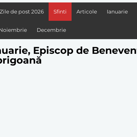
Zile de post
2026
Sfinti
Articole
Ianuarie
Noiembrie
Decembrie
nuarie, Episcop de Benevent
prigoană