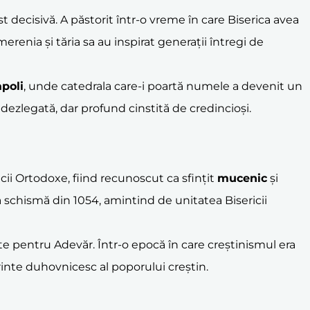
ost decisivă. A păstorit într-o vreme în care Biserica avea
erenia și tăria sa au inspirat generații întregi de
poli
, unde catedrala care-i poartă numele a devenit un
edezlegată, dar profund cinstită de credincioși.
cii Ortodoxe, fiind recunoscut ca sfințit
mucenic
și
 schismă din 1054, amintind de unitatea Bisericii
te pentru Adevăr. Într-o epocă în care creștinismul era
 părinte duhovnicesc al poporului creștin.