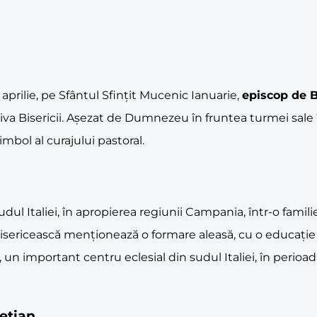
 aprilie, pe Sfântul Sfințit Mucenic Ianuarie,
episcop de 
iva Bisericii. Așezat de Dumnezeu în fruntea turmei sale
mbol al curajului pastoral.
sudul Italiei, în apropierea regiunii Campania, într-o famil
isericească menționează o formare aleasă, cu o educație cre
un important centru eclesial din sudul Italiei, în perioa
ețian