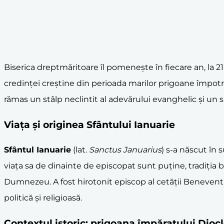
Biserica dreptmăritoare îl pomenește în fiecare an, la 21
credinței creștine din perioada marilor prigoane împotr
rămas un stâlp neclintit al adevărului evanghelic și un si
Viața și originea Sfântului Ianuarie
Sfântul Ianuarie
(lat.
Sanctus Januarius
) s-a născut în 
viața sa de dinainte de episcopat sunt puține, tradiția b
Dumnezeu. A fost hirotonit episcop al cetății Benevent, 
politică și religioasă.
Contextul istoric: prigoana împăratului
Diocl