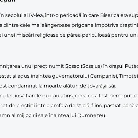
în secolul al IV-lea, într-o perioadă în care Biserica era s
 dintre cele mai sângeroase prigoane împotriva creștinil
eri ai unei mișcări religioase ce părea periculoasă pentru un
nițarea unui preot numit Sosso (Sossius) în orașul Puteoli 
t arestat și adus înaintea guvernatorului Campaniei, Timotei
fost condamnat la moarte alături de tovarășii săi.
cu lei, însă fiarele nu i-au atins, ceea ce a fost percep
at de creștini într-o amforă de sticlă, fiind păstrat până 
emn al mijlocirii sale înaintea lui Dumnezeu.