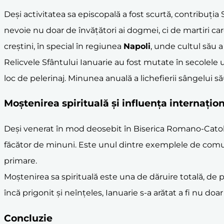
Deși activitatea sa episcopală a fost scurtă, contribuția S
nevoie nu doar de învățători ai dogmei, ci de martiri car
creștini, în special în regiunea
Napoli
, unde cultul său a
Relicvele Sfântului Ianuarie au fost mutate în secolele urm
loc de pelerinaj. Minunea anuală a lichefierii sângelui să
Moștenirea spirituală și influența internațio
Deși venerat în mod deosebit în Biserica Romano-Catol
făcător de minuni. Este unul dintre exemplele de comuni
primare.
Moștenirea sa spirituală este una de dăruire totală, de 
încă prigonit și neînțeles, Ianuarie s-a arătat a fi nu doa
Concluzie