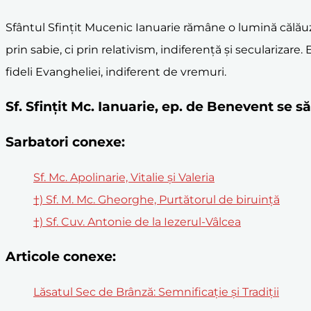
Sfântul Sfințit Mucenic Ianuarie rămâne o lumină călăuz
prin sabie, ci prin relativism, indiferență și secularizar
fideli Evangheliei, indiferent de vremuri.
Sf. Sfințit Mc. Ianuarie, ep. de Benevent se 
Sarbatori conexe:
Sf. Mc. Apolinarie, Vitalie și Valeria
†) Sf. M. Mc. Gheorghe, Purtătorul de biruință
†) Sf. Cuv. Antonie de la Iezerul-Vâlcea
Articole conexe:
Lăsatul Sec de Brânză: Semnificație și Tradiții