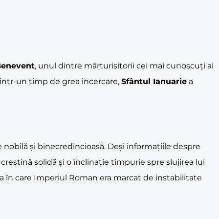
Benevent
, unul dintre mărturisitorii cei mai cunoscuți ai
 într-un timp de grea încercare,
Sfântul Ianuarie
a
ie nobilă și binecredincioasă. Deși informațiile despre
ștină solidă și o înclinație timpurie spre slujirea lui
da în care Imperiul Roman era marcat de instabilitate