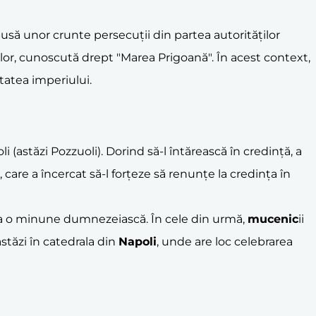
upusă unor crunte persecuții din partea autorităților
or, cunoscută drept "Marea Prigoană". În acest context,
itatea imperiului.
(astăzi Pozzuoli). Dorind să-l întărească în credință, a
, care a încercat să-l forțeze să renunțe la credința în
ut ca o minune dumnezeiască. În cele din urmă,
mucenic
ii
astăzi în catedrala din
Napoli
, unde are loc celebrarea