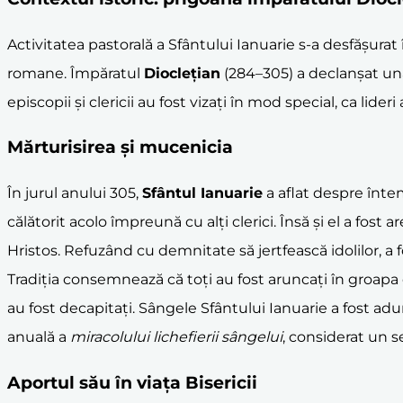
Activitatea pastorală a Sfântului Ianuarie s-a desfășurat 
romane. Împăratul
Dioclețian
(284–305) a declanșat una
episcopii și clericii au fost vizați în mod special, ca lid
Mărturisirea și
mucenic
ia
În jurul anului 305,
Sfântul Ianuarie
a aflat despre întem
călătorit acolo împreună cu alți clerici. Însă și el a fos
Hristos. Refuzând cu demnitate să jertfească idolilor, a 
Tradiția consemnează că toți au fost aruncați în groapa 
au fost decapitați. Sângele Sfântului Ianuarie a fost adun
anuală a
miracolului lichefierii sângelui
, considerat un s
Aportul său în viața Bisericii