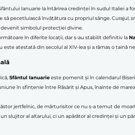
fântului Ianuarie la întărirea credinței în sudul Italiei a f
e să pecetluiască învățătura cu propriul sânge. Curajul, sm
 devenit simbolul protecției divine.
ătoare în diferite locații, dar s-au stabilit definitiv la
Na
u este atestată din secolul al XIV-lea și a rămas o taină n
nală
ică,
Sfântul Ianuarie
este pomenit și în calendarul Biseri
une în sfințenie între Răsărit și Apus, înainte de marea
păstor jertfelnic, de mărturisitor ce nu s-a temut de moar
r un slujitor al altarului, ci un apărător al credinței și un