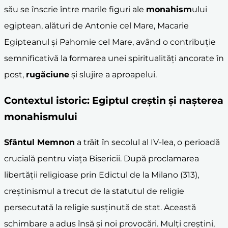
său se înscrie între marile figuri ale
monahism
ului
egiptean, alături de Antonie cel Mare, Macarie
Egipteanul și Pahomie cel Mare, având o contribuție
semnificativă la formarea unei spiritualități ancorate în
post,
rugăciune
și slujire a aproapelui.
Contextul istoric: Egiptul creștin și nașterea
monahism
ului
Sfântul Memnon
a trăit în secolul al IV-lea, o perioadă
crucială pentru viața Bisericii. După proclamarea
libertății religioase prin Edictul de la Milano (313),
creștinismul a trecut de la statutul de religie
persecutată la religie susținută de stat. Această
schimbare a adus însă și noi provocări. Mulți creștini,