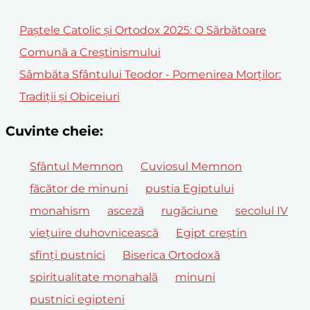
Paștele Catolic și Ortodox 2025: O Sărbătoare
Comună a Creștinismului
Sâmbăta Sfântului Teodor - Pomenirea Morților:
Tradiții și Obiceiuri
Cuvinte cheie:
Sfântul Memnon
Cuviosul Memnon
făcător de minuni
pustia Egiptului
monahism
asceză
rugăciune
secolul IV
viețuire duhovnicească
Egipt creștin
sfinți pustnici
Biserica Ortodoxă
spiritualitate monahală
minuni
pustnici egipteni