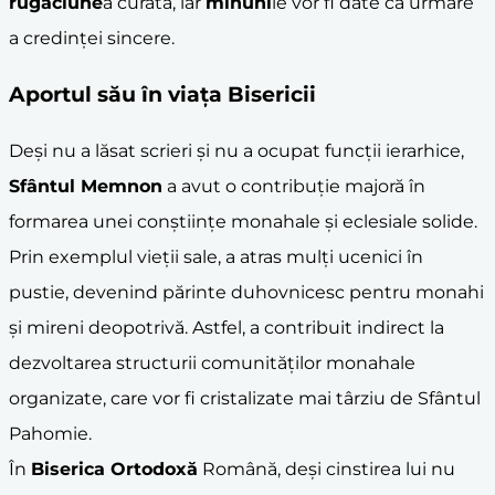
rugăciune
a curată, iar
minuni
le vor fi date ca urmare
a credinței sincere.
Aportul său în viața Bisericii
Deși nu a lăsat scrieri și nu a ocupat funcții ierarhice,
Sfântul Memnon
a avut o contribuție majoră în
formarea unei conștiințe monahale și eclesiale solide.
Prin exemplul vieții sale, a atras mulți ucenici în
pustie, devenind părinte duhovnicesc pentru monahi
și mireni deopotrivă. Astfel, a contribuit indirect la
dezvoltarea structurii comunităților monahale
organizate, care vor fi cristalizate mai târziu de Sfântul
Pahomie.
În
Biserica Ortodoxă
Română, deși cinstirea lui nu