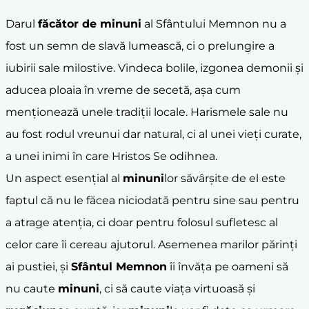
Darul
făcător de
minuni
al Sfântului Memnon nu a
fost un semn de slavă lumească, ci o prelungire a
iubirii sale milostive. Vindeca bolile, izgonea demonii și
aducea ploaia în vreme de secetă, așa cum
menționează unele tradiții locale. Harismele sale nu
au fost rodul vreunui dar natural, ci al unei vieți curate,
a unei inimi în care Hristos Se odihnea.
Un aspect esențial al
minuni
lor săvârșite de el este
faptul că nu le făcea niciodată pentru sine sau pentru
a atrage atenția, ci doar pentru folosul sufletesc al
celor care îi cereau ajutorul. Asemenea marilor părinți
ai pustiei, și
Sfântul Memnon
îi învăța pe oameni să
nu caute
minuni
, ci să caute viața virtuoasă și