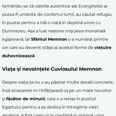
temându-se că valorile autentice ale Evangheliei ar
putea fi umbrite de confortul lumii, au căutat refugiu
în pustie pentru a trăi o viață în deplină unire cu
Dumnezeu. Așa a luat naștere mișcarea monahală
egipteană, iar
Sfântul Memnon
s-a numărat printre
cei care au devenit stâlpi ai acestei forme de
viețuire
duhovnicească
.
Viața și nevoințele Cuviosului Memnon
Despre viața sa nu s-au păstrat multe detalii concrete,
însă sinaxarele ni-l înfățișează ca pe un mare nevoitor
și
făcător de
minuni
, care s-a retras în pustiul
Egiptului pentru a se dedica în întregime vieții
ascetice. A fost crescut în credință și, potrivit unor