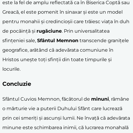
este la fel de amplu reflectată ca în Biserica Coptă sau
Greacă, el este pomenit în sinaxar și este un model
pentru monahii și credincioșii care trăiesc viața în duh
de pocăință și
rugăciune
. Prin universalitatea
sfințeniei sale,
Sfântul Memnon
transcende granițele
geografice, arătând că adevărata comuniune în
Hristos unește toți sfinții din toate timpurile și
locurile.
Concluzie
Sfântul Cuvios Memnon, făcătorul de
minuni
, rămâne
o mărturie vie a puterii Duhului Sfânt care lucrează
prin cei smeriți și ascunși lumii. Ne învață că adevărata
minune este schimbarea inimii, că lucrarea monahală