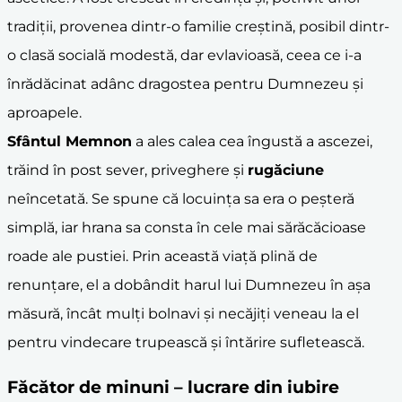
tradiții, provenea dintr-o familie creștină, posibil dintr-
o clasă socială modestă, dar evlavioasă, ceea ce i-a
înrădăcinat adânc dragostea pentru Dumnezeu și
aproapele.
Sfântul Memnon
a ales calea cea îngustă a ascezei,
trăind în post sever, priveghere și
rugăciune
neîncetată. Se spune că locuința sa era o peșteră
simplă, iar hrana sa consta în cele mai sărăcăcioase
roade ale pustiei. Prin această viață plină de
renunțare, el a dobândit harul lui Dumnezeu în așa
măsură, încât mulți bolnavi și necăjiți veneau la el
pentru vindecare trupească și întărire sufletească.
Făcător de
minuni
– lucrare din iubire