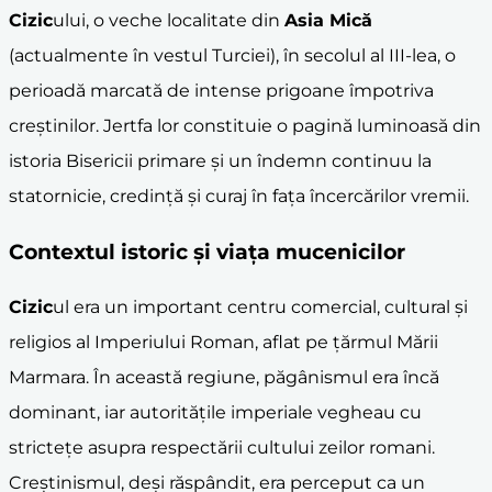
Cizic
ului, o veche localitate din
Asia Mică
(actualmente în vestul Turciei), în secolul al III-lea, o
perioadă marcată de intense prigoane împotriva
creștinilor. Jertfa lor constituie o pagină luminoasă din
istoria Bisericii primare și un îndemn continuu la
statornicie, credință și curaj în fața încercărilor vremii.
Contextul istoric și viața mucenicilor
Cizic
ul era un important centru comercial, cultural și
religios al Imperiului Roman, aflat pe țărmul Mării
Marmara. În această regiune, păgânismul era încă
dominant, iar autoritățile imperiale vegheau cu
strictețe asupra respectării cultului zeilor romani.
Creștinismul, deși răspândit, era perceput ca un