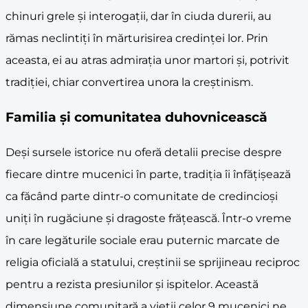
chinuri grele și interogații, dar în ciuda durerii, au
rămas neclintiți în mărturisirea credinței lor. Prin
aceasta, ei au atras admirația unor martori și, potrivit
tradiției, chiar convertirea unora la creștinism.
Familia și comunitatea duhovnicească
Deși sursele istorice nu oferă detalii precise despre
fiecare dintre mucenici în parte, tradiția îi înfățișează
ca făcând parte dintr-o comunitate de credincioși
uniți în rugăciune și dragoste frățească. Într-o vreme
în care legăturile sociale erau puternic marcate de
religia oficială a statului, creștinii se sprijineau reciproc
pentru a rezista presiunilor și ispitelor. Această
dimensiune comunitară a vieții celor 9 mucenici ne