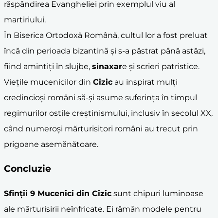
răspândirea Evangheliei prin exemplul viu al
martiriului.
În Biserica Ortodoxă Română, cultul lor a fost preluat
încă din perioada bizantină și s-a păstrat până astăzi,
fiind amintiți în slujbe,
sinaxar
e și scrieri patristice.
Viețile mucenicilor din
Cizic
au inspirat mulți
credincioși români să-și asume suferința în timpul
regimurilor ostile creștinismului, inclusiv în secolul XX,
când numeroși mărturisitori români au trecut prin
prigoane asemănătoare.
Concluzie
Sfinții 9 Mucenici din
Cizic
sunt chipuri luminoase
ale mărturisirii neînfricate. Ei rămân modele pentru