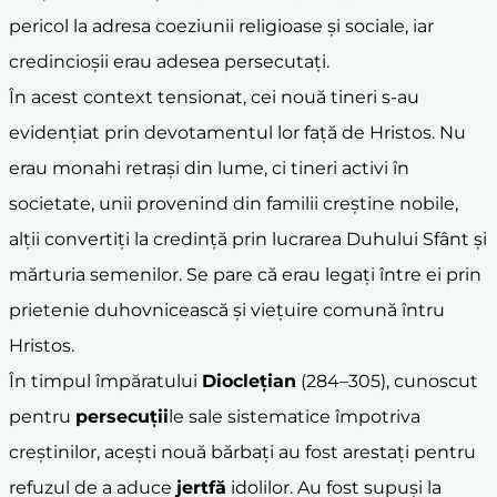
pericol la adresa coeziunii religioase și sociale, iar
credincioșii erau adesea persecutați.
În acest context tensionat, cei nouă tineri s-au
evidențiat prin devotamentul lor față de Hristos. Nu
erau monahi retrași din lume, ci tineri activi în
societate, unii provenind din familii creștine nobile,
alții convertiți la credință prin lucrarea Duhului Sfânt și
mărturia semenilor. Se pare că erau legați între ei prin
prietenie duhovnicească și viețuire comună întru
Hristos.
În timpul împăratului
Dioclețian
(284–305), cunoscut
pentru
persecuții
le sale sistematice împotriva
creștinilor, acești nouă bărbați au fost arestați pentru
refuzul de a aduce
jertfă
idolilor. Au fost supuși la