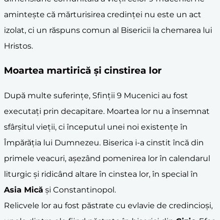
amintește că mărturisirea credinței nu este un act
izolat, ci un răspuns comun al Bisericii la chemarea lui
Hristos.
Moartea martirică și cinstirea lor
După multe suferințe, Sfinții 9 Mucenici au fost
executați prin decapitare. Moartea lor nu a însemnat
sfârșitul vieții, ci începutul unei noi existențe în
Împărăția lui Dumnezeu. Biserica i-a cinstit încă din
primele veacuri, așezând pomenirea lor în calendarul
liturgic și ridicând altare în cinstea lor, în special în
Asia Mică
și Constantinopol.
Relicvele lor au fost păstrate cu evlavie de credincioși,