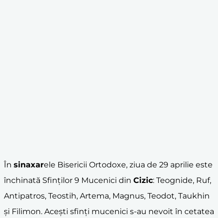
În
sinaxar
ele Bisericii Ortodoxe, ziua de 29 aprilie este
închinată Sfinților 9 Mucenici din
Cizic
: Teognide, Ruf,
Antipatros, Teostih, Artema, Magnus, Teodot, Taukhin
și Filimon. Acești sfinți mucenici s-au nevoit în cetatea