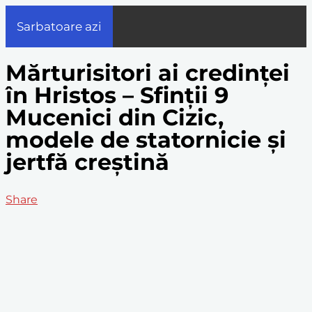
Sarbatoare azi
Mărturisitori ai credinței
în Hristos – Sfinții 9
Mucenici din Cizic,
modele de statornicie și
jertfă creștină
Share