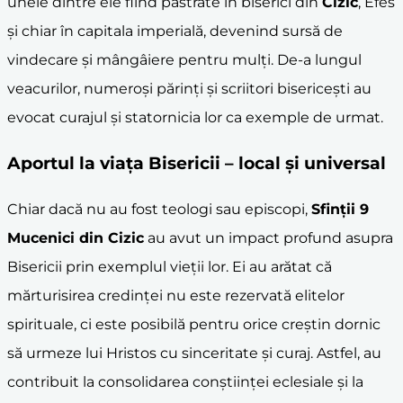
unele dintre ele fiind păstrate în biserici din
Cizic
, Efes
și chiar în capitala imperială, devenind sursă de
vindecare și mângâiere pentru mulți. De-a lungul
veacurilor, numeroși părinți și scriitori bisericești au
evocat curajul și statornicia lor ca exemple de urmat.
Aportul la viața Bisericii – local și universal
Chiar dacă nu au fost teologi sau episcopi,
Sfinții 9
Mucenici din
Cizic
au avut un impact profund asupra
Bisericii prin exemplul vieții lor. Ei au arătat că
mărturisirea credinței nu este rezervată elitelor
spirituale, ci este posibilă pentru orice creștin dornic
să urmeze lui Hristos cu sinceritate și curaj. Astfel, au
contribuit la consolidarea conștiinței eclesiale și la