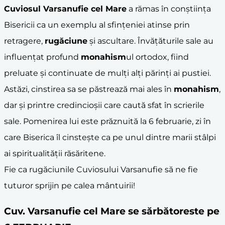
Cuviosul Varsanufie cel Mare
a rămas în conștiința
Bisericii ca un exemplu al sfințeniei atinse prin
retragere,
rugăciune
și ascultare. Învățăturile sale au
influențat profund
monahism
ul ortodox, fiind
preluate și continuate de mulți alți părinți ai pustiei.
Astăzi, cinstirea sa se păstrează mai ales în
monahism
,
dar și printre credincioșii care caută sfat în scrierile
sale. Pomenirea lui este prăznuită la 6 februarie, zi în
care Biserica îl cinstește ca pe unul dintre marii stâlpi
ai spiritualității răsăritene.
Fie ca rugăciunile Cuviosului Varsanufie să ne fie
tuturor sprijin pe calea mântuirii!
Cuv. Varsanufie cel Mare se sărbătoreste pe