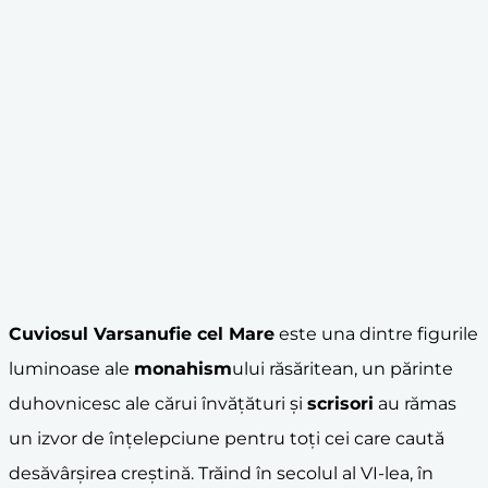
Cuviosul Varsanufie cel Mare
este una dintre figurile
luminoase ale
monahism
ului răsăritean, un părinte
duhovnicesc ale cărui învățături și
scrisori
au rămas
un izvor de înțelepciune pentru toți cei care caută
desăvârșirea creștină. Trăind în secolul al VI-lea, în