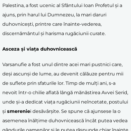
Palestina, a fost ucenic al Sfântului Ioan Profetul și a
ajuns, prin harul lui Dumnezeu, la mari daruri
duhovnicești, printre care înainte-vederea,
discernământul și harisma rugăciunii curate.
Asceza și viața duhovnicească
Varsanufie a fost unul dintre acei mari pustnici care,
deși ascunși de lume, au devenit călăuze pentru mii
de suflete prin sfaturile lor. Timp de mulți ani, s-a
nevoit într-o chilie aflată lângă mănăstirea Avvei Serid,
unde și-a dedicat viața rugăciunii neîncetate, postului
și
smerenie
i desăvârșite. Se spune că ajunsese la o
asemenea înălțime duhovnicească încât putea vedea
gândurile oamenilor și le putea răspunde chiar înainte