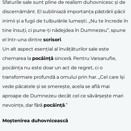
Sfaturile sale sunt pline de realism duhovnicesc și de
discernământ. El subliniază importanța păstrării păcii
inimii și a fugii de tulburările lumești. „Nu te încrede în
tine însuți, ci pune-ți nădejdea în Dumnezeu”, spune
el într-una dintre
scrisori
.
Un alt aspect esențial al învățăturilor sale este
chemarea la
pocăință
sinceră. Pentru Varsanufie,
pocăința nu este doar un act de regret, ci o
transformare profundă a omului prin har. „Cel care își
vede păcatele și se smerește, acela se află mai
aproape de Dumnezeu decât cel ce săvârșește mari
nevoințe, dar fără
pocăință
.”
Moștenirea duhovnicească