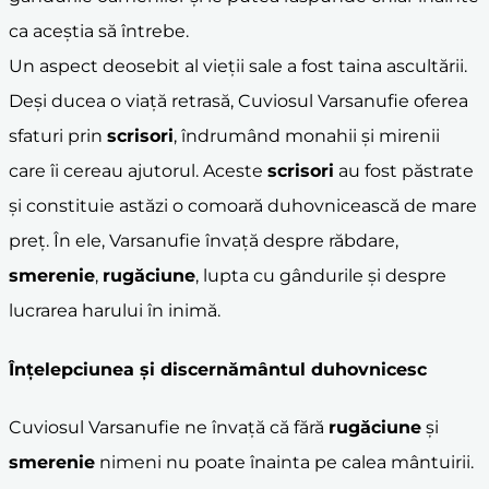
ca aceștia să întrebe.
Un aspect deosebit al vieții sale a fost taina ascultării.
Deși ducea o viață retrasă, Cuviosul Varsanufie oferea
sfaturi prin
scrisori
, îndrumând monahii și mirenii
care îi cereau ajutorul. Aceste
scrisori
au fost păstrate
și constituie astăzi o comoară duhovnicească de mare
preț. În ele, Varsanufie învață despre răbdare,
smerenie
,
rugăciune
, lupta cu gândurile și despre
lucrarea harului în inimă.
Înțelepciunea și discernământul duhovnicesc
Cuviosul Varsanufie ne învață că fără
rugăciune
și
smerenie
nimeni nu poate înainta pe calea mântuirii.