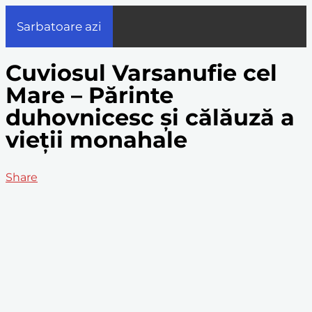
Sarbatoare azi
Cuviosul Varsanufie cel
Mare – Părinte
duhovnicesc și călăuză a
vieții monahale
Share