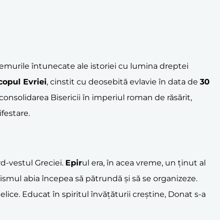
remurile întunecate ale istoriei cu lumina dreptei
copul Evriei
, cinstit cu deosebită evlavie în data de
30
 consolidarea Bisericii în imperiul roman de răsărit,
ifestare.
rd-vestul Greciei.
Epir
ul era, în acea vreme, un ținut al
inismul abia începea să pătrundă și să se organizeze.
lice. Educat în spiritul învățăturii creștine, Donat s-a