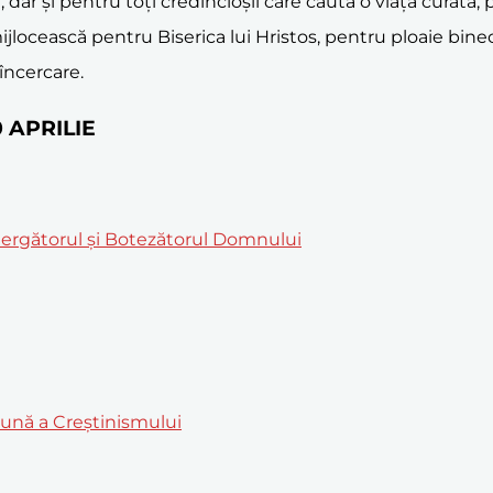
 dar și pentru toți credincioșii care caută o viață curată,
mijlocească pentru Biserica lui Hristos, pentru ploaie bi
 încercare.
30 APRILIE
temergătorul și Botezătorul Domnului
mună a Creștinismului