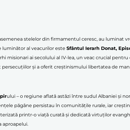
re, asemenea stelelor din firmamentul ceresc, au luminat v
 de luminător al veacurilor este
Sfântul Ierarh Donat,
Epis
arhi misionari ai secolului al IV-lea, un veac crucial pentru
 persecuțiilor și a oferit creștinismului libertatea de man
pir
ului – o regiune aflată astăzi între sudul Albaniei și no
fluențele păgâne persistau în comunitățile rurale, iar creșt
erizată printr-o viață curată și dedicată virtuților evanghe
ea aproapelui.