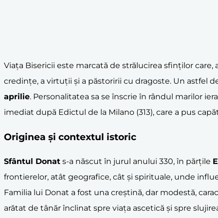
Viața Bisericii este marcată de strălucirea sfinților ca
credințe, a virtuții și a păstoririi cu dragoste. Un astfel
aprilie
. Personalitatea sa se înscrie în rândul marilor ier
imediat după Edictul de la Milano (313), care a pus capăt
Originea și contextul istoric
Sfântul Donat
s-a născut în jurul anului 330, în părțile
E
frontierelor, atât geografice, cât și spirituale, unde in
Familia lui Donat a fost una creștină, dar modestă, caract
arătat de tânăr înclinat spre viața ascetică și spre slujir