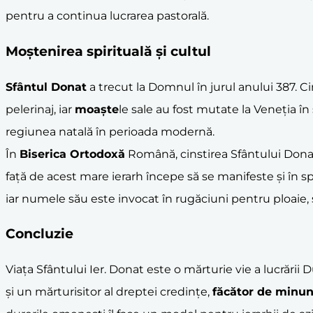
pentru a continua lucrarea pastorală.
Moștenirea spirituală și cultul
Sfântul Donat
a trecut la Domnul în jurul anului 387. Cin
pelerinaj, iar
moaște
le sale au fost mutate la Veneția în s
regiunea natală în perioada modernă.
În
Biserica Ortodoxă
Română, cinstirea Sfântului Donat
față de acest mare ierarh începe să se manifeste și în sp
iar numele său este invocat în rugăciuni pentru ploaie, s
Concluzie
Viața Sfântului Ier. Donat este o mărturie vie a lucrării 
și un mărturisitor al dreptei credințe,
făcător de
minun