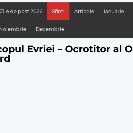
Zile de post
2026
Sfinti
Articole
Ianuarie
Noiembrie
Decembrie
opul Evriei – Ocrotitor al 
ord