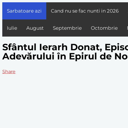
Sarbatoare azi
Cand nu se fac nunti in
2026
Iulie
August
Septembrie
Octombrie
Sfântul Ierarh Donat, Episc
Adevărului în Epirul de N
Share