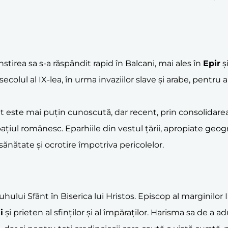
stirea sa s-a răspândit rapid în Balcani, mai ales în
Epir
și
ecolul al IX-lea, în urma invaziilor slave și arabe, pentru a
 este mai puțin cunoscută, dar recent, prin consolidarea 
ațiul românesc. Eparhiile din vestul țării, apropiate geogr
ănătate și ocrotire împotriva pericolelor.
Duhului Sfânt în Biserica lui Hristos. Episcop al marginilo
i
și prieten al sfinților și al împăraților. Harisma sa de a