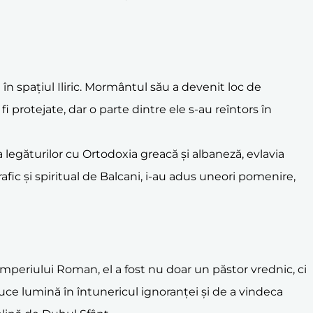
 în spațiul Iliric. Mormântul său a devenit loc de
 fi protejate, dar o parte dintre ele s-au reîntors în
legăturilor cu Ortodoxia greacă și albaneză, evlavia
afic și spiritual de Balcani, i-au adus uneori pomenire,
r Imperiului Roman, el a fost nu doar un păstor vrednic, ci
 aduce lumină în întunericul ignoranței și de a vindeca