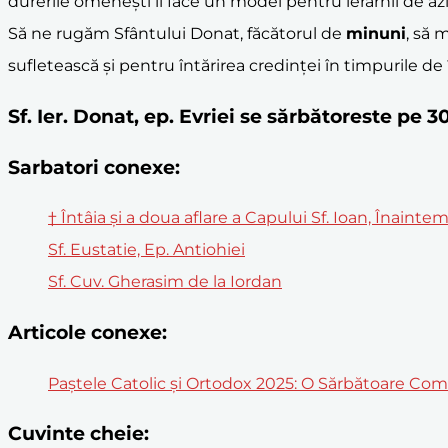
durerile omenești îl face un model pentru ierarhii de azi,
Să ne rugăm Sfântului Donat, făcătorul de
minuni
, să 
sufletească și pentru întărirea credinței în timpurile de
Sf. Ier. Donat, ep. Evriei se sărbătoreste pe 
Sarbatori conexe:
† Întâia și a doua aflare a Capului Sf. Ioan, Înain
Sf. Eustatie, Ep. Antiohiei
Sf. Cuv. Gherasim de la Iordan
Articole conexe:
Paștele Catolic și Ortodox 2025: O Sărbătoare Co
Cuvinte cheie: