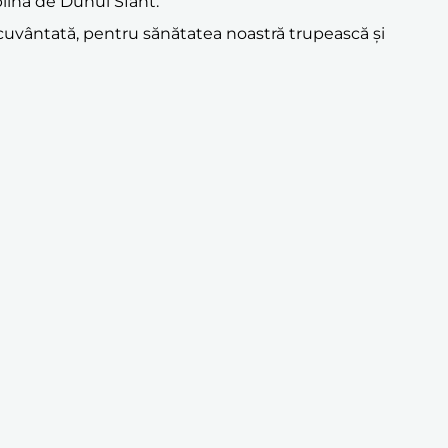
 plină de Duhul Sfânt.
necuvântată, pentru sănătatea noastră trupească și