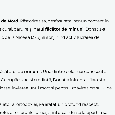
l de Nord
. Păstorirea sa, desfășurată într-un context în
curaj, dăruire și harul
făcător de
minuni
. Donat s-a
 de la Niceea (325), și sprijinind activ lucrarea de
„făcătorul de
minuni
”. Una dintre cele mai cunoscute
 Cu rugăciune și credință, Donat a înfruntat fiara și a
loase, învierea unui mort și pentru izbăvirea orașului de
rător al ortodoxiei, i-a arătat un profund respect,
 a refuzat onorurile lumești, întorcându-se la eparhia sa