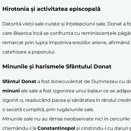
Hirotonia și activitatea episcopală
Datorită vieții sale curate și înțelepciunii sale, Donat a 
care Biserica încă se confrunta cu reminiscențele păgâni
remarcat prin lupta împotriva ereziilor ariene, afirmând 
catehizare a poporului.
Minunile și harismele Sfântului Donat
Sfântul Donat
a fost binecuvântat de Dumnezeu cu dar
minuni
ale sale a fost izgonirea unui balaur ce se adăpos
izgonit-o, readucând pacea și sănătatea în rândul credin
o secetă cumplită, prin rugăciunile sale.
Minunile sale nu au rămas neobservate nici în cercurile
chemându-l la
Constantinopol
și cinstindu-l cu daruri ș