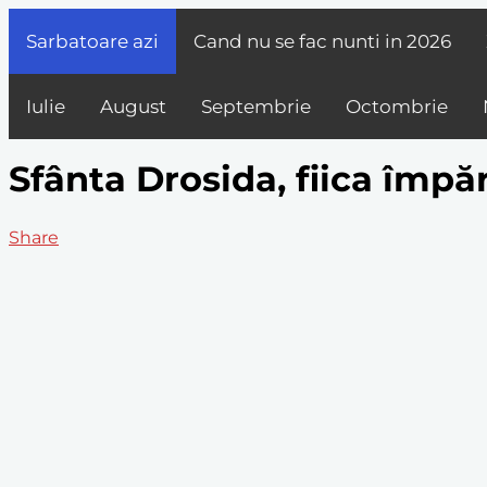
Sarbatoare azi
Cand nu se fac nunti in
2026
Iulie
August
Septembrie
Octombrie
Sfânta Drosida, fiica împă
Share