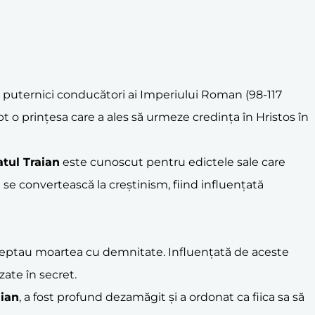
i puternici conducători ai Imperiului Roman (98-117
ept o prințesa care a ales să urmeze credința în Hristos în
tul Traian
este cunoscut pentru edictele sale care
ă se convertească la creștinism, fiind influențată
, acceptau moartea cu demnitate. Influențată de aceste
zate în secret.
aian
, a fost profund dezamăgit și a ordonat ca fiica sa să