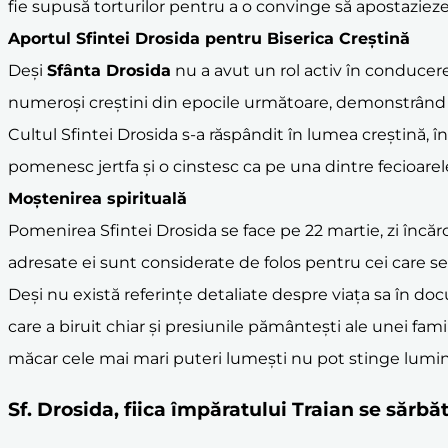
fie supusă torturilor pentru a o convinge să apostaziez
Aportul Sfintei Drosida pentru Biserica Creștină
Deși
Sfânta Drosida
nu a avut un rol activ în conducerea
numeroși creștini din epocile următoare, demonstrând
Cultul Sfintei Drosida s-a răspândit în lumea creștină, în 
pomenesc jertfa și o cinstesc ca pe una dintre fecioarele
Moștenirea spirituală
Pomenirea Sfintei Drosida se face pe 22 martie, zi încă
adresate ei sunt considerate de folos pentru cei care se
Deși nu există referințe detaliate despre viața sa în do
care a biruit chiar și presiunile pământești ale unei fami
măcar cele mai mari puteri lumești nu pot stinge lumin
Sf. Drosida, fiica împăratului Traian se sărb