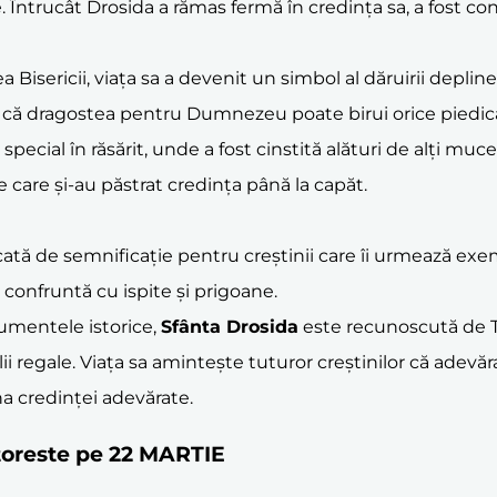
e. Întrucât Drosida a rămas fermă în credința sa, a fost
 Bisericii, viața sa a devenit un simbol al dăruirii depli
 că dragostea pentru Dumnezeu poate birui orice piedic
special în răsărit, unde a fost cinstită alături de alți muc
 care și-au păstrat credința până la capăt.
rcată de semnificație pentru creștinii care îi urmează ex
 confruntă cu ispite și prigoane.
cumentele istorice,
Sfânta Drosida
este recunoscută de T
lii regale. Viața sa amintește tuturor creștinilor că adevă
a credinței adevărate.
ătoreste pe 22 MARTIE