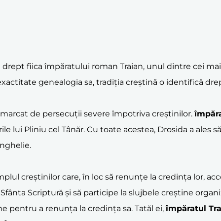
 drept fiica împăratului roman Traian, unul dintre cei ma
exactitate genealogia sa, tradiția creștină o identifică dr
marcat de persecuții severe împotriva creștinilor.
împăra
le lui Pliniu cel Tânăr. Cu toate acestea, Drosida a ales s
nghelie.
emplul creștinilor care, în loc să renunțe la credința lor
fânta Scriptură și să participe la slujbele creștine organi
e pentru a renunța la credința sa. Tatăl ei,
împăratul Tr