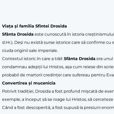
Viața și familia Sfintei Drosida
Sfânta Drosida
este cunoscută în istoria creștinismului
d.Hr.). Deși nu există surse istorice care să confirme cu 
ciuda originii sale imperiale.
Contextul istoric în care a trăit
Sfânta Drosida
era unul 
condamnau adepții lui Hristos, așa cum reiese din scrieri
probabil de martorii credinței care sufereau pentru Eva
Convertirea și mucenicia
Potrivit tradiției, Drosida a fost profund mișcată de ex
exemple, a început să se roage lui Hristos, să cerceteze S
Când a fost descoperită, a fost supusă la presiuni enorm