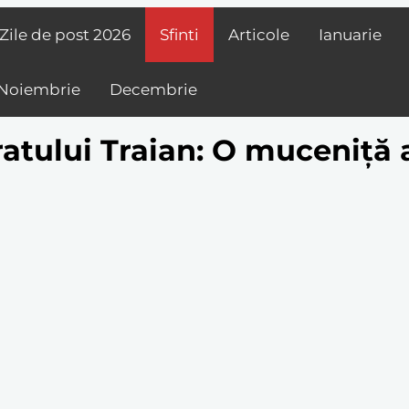
Zile de post
2026
Sfinti
Articole
Ianuarie
Noiembrie
Decembrie
ratului Traian: O muceniță a