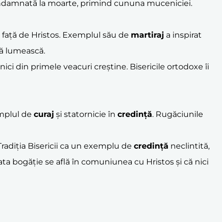
 condamnată la moarte, primind cununa muceniciei.
ne față de Hristos. Exemplul său de
martiraj
a inspirat
ă lumească.
enici din primele veacuri creștine. Bisericile ortodoxe îi
emplul de
curaj
și statornicie în
credință
. Rugăciunile
radiția Bisericii ca un exemplu de
credință
neclintită,
rata bogăție se află în comuniunea cu Hristos și că nici